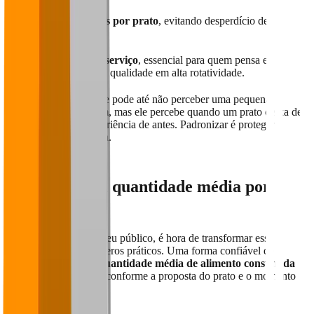
Controle de custos por prato
, evitando desperdício de
ingredientes;
Padronização do serviço
, essencial para quem pensa em
escalar ou manter a qualidade em alta rotatividade.
🧠 Lembre-se: o cliente pode até não perceber uma pequena
diferença de gramagem, mas ele percebe quando um prato deixa de
entregar a mesma experiência de antes. Padronizar é proteger a
reputação da sua marca.
3. Considere a quantidade média por
adulto
Depois de entender o seu público, é hora de transformar esse
conhecimento em números práticos. Uma forma confiável de
começar é calcular a
quantidade média de alimento consumida
por adulto
, ajustando conforme a proposta do prato e o momento
de consumo.