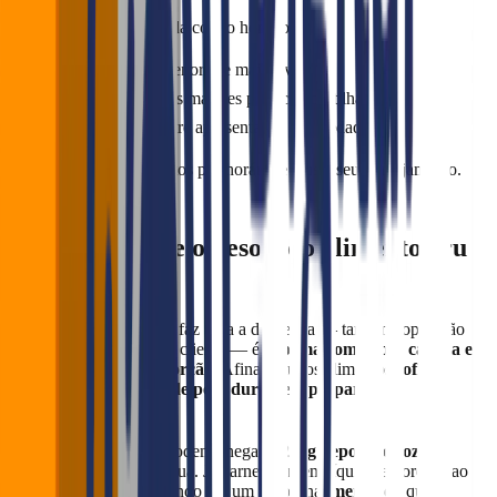
O apetite do cliente muda com o horário:
Almoço: porções menores e mais leves;
Happy hour: porções maiores para compartilhar;
Jantar: equilíbrio entre apresentação e saciedade.
Monitore a saída de pratos por horário e ajuste seu planejamento.
6. Determine se o peso é do alimento cru
ou pronto
Um detalhe técnico que faz toda a diferença — tanto na operação
quanto na percepção do cliente — é a
forma como você calcula e
apresenta o peso da porção
. Afinal, muitos alimentos
sofrem
variação significativa de peso durante o preparo
.
🍝
Exemplo prático:
100g de macarrão cru podem chegar a
230g depois de cozido
,
devido à absorção de água. Já carnes perdem líquido e gordura ao
serem grelhadas, resultando em um peso final
menor
do que o