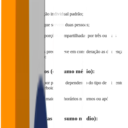
📊 Como base geral:
150g
para uma porção individual padrão;
300g
para porções que servem duas pessoas;
500g ou mais
para porções compartilhadas por três ou mais
pessoas.
Mas para ser ainda mais preciso, leve em consideração as diferenças
entre perfis de consumo:
👨 Homens adultos (consumo médio):
Entre
180g e 250g
por porção, dependendo do tipo de alimento
(proteína, fritura, carboidrato);
Apetite costuma ser maior em horários noturnos ou após
atividades físicas.
👩 Mulheres adultas (consumo médio):