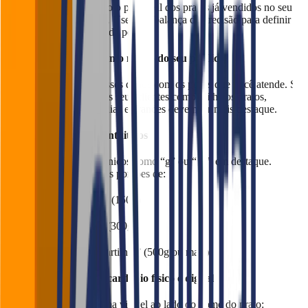
Comece testando o peso real dos pratos já vendidos no seu
estabelecimento. Use uma balança de precisão para definir a
média real de cada porção.
Compare com o consumo médio do seu público
Relacione esses dados com os perfis que você atende. Se
a maioria dos seus clientes compartilha os pratos,
porções médias e grandes devem ter mais destaque.
Crie nomes simples e intuitivos
Evite termos técnicos como “g” ou “ml” em destaque.
Prefira chamar as porções de:
“Individual” (150g)
“Para dois” (300g)
“Para compartilhar” (500g ou mais)
Inclua a indicação no cardápio físico e digital
Coloque de forma visível ao lado do nome do prato: