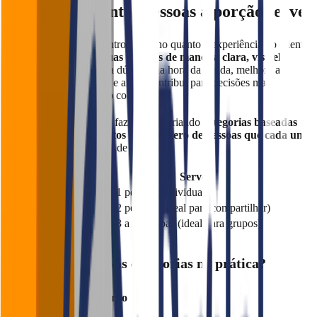
4. Calcule quantas pessoas a porção serve
Para facilitar tanto o controle interno quanto a experiência do cliente,
o ideal é
categorizar suas porções de maneira clara, visível e
padronizada
. Isso evita dúvidas na hora da venda, melhora a
comunicação da equipe e ainda contribui para decisões mais
conscientes por parte do consumidor.
A forma mais prática de fazer isso é criando
categorias baseadas
no peso médio dos pratos e no número de pessoas que cada um
serve
. Veja um exemplo de estrutura:
Categoria
Peso Médio
Serve
Pequena
150g
1 pessoa (individual)
Média
300g
2 pessoas (ideal para compartilhar)
Grande
500g
3 a 4 pessoas (ideal para grupos)
🛠 Como criar essas categorias na prática?
Pese suas porções padrão