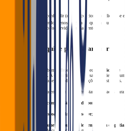
original.
📉 Essa diferença pode confundir (e até decepcionar) o cliente se ele
imaginar que está recebendo menos comida do que pagou —
quando, na verdade, tudo foi servido corretamente.
7. Treine sua equipe para falar sobre
porções
Não adianta ter porções bem definidas se a sua equipe
não sabe
explicá-las com clareza
. A comunicação entre salão e cliente é um
dos pilares para evitar mal-entendidos, reclamações e frustrações.
Por isso, seus garçons e atendentes precisam estar preparados para:
Informar
o peso e a composição de cada porção
;
Explicar
quantas pessoas cada prato serve
;
Sugerir acompanhamentos ou complementos com empatia
,
respeitando o estilo de consumo do cliente.