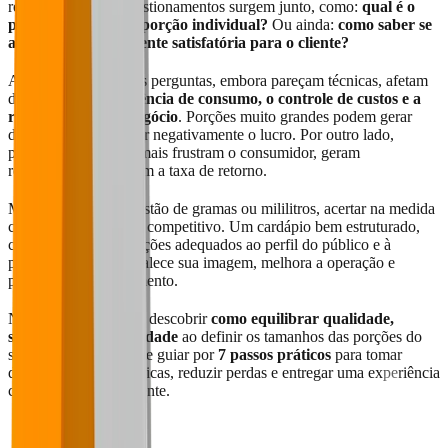
relevante. Outros questionamentos surgem junto, como:
qual é o
peso médio de uma porção individual?
Ou ainda:
como saber se
a porção está realmente satisfatória para o cliente?
A verdade é que essas perguntas, embora pareçam técnicas, afetam
diretamente
a experiência de consumo, o controle de custos e a
reputação do seu negócio
. Porções muito grandes podem gerar
desperdício e impactar negativamente o lucro. Por outro lado,
porções pequenas demais frustram o consumidor, geram
reclamações e reduzem a taxa de retorno.
Mais do que uma questão de gramas ou mililitros, acertar na medida
certa é um diferencial competitivo. Um cardápio bem estruturado,
com tamanhos de porções adequados ao perfil do público e à
proposta da casa, fortalece sua imagem, melhora a operação e
potencializa o faturamento.
Neste artigo, você vai descobrir
como equilibrar qualidade,
satisfação e rentabilidade
ao definir os tamanhos das porções do
seu cardápio. Vamos te guiar por
7 passos práticos
para tomar
decisões mais estratégicas, reduzir perdas e entregar uma experiência
consistente a cada cliente.