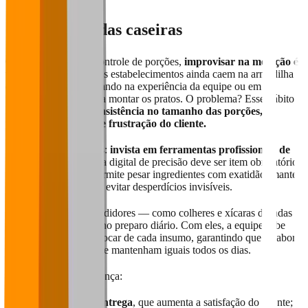
2. Evite medidas caseiras
Quando o assunto é controle de porções,
improvisar na medição é
um erro grave
. Muitos estabelecimentos ainda caem na armadilha
do “olhômetro”, confiando na experiência da equipe ou em
referências visuais para montar os pratos. O problema? Esse hábito
abre espaço para
inconsistência no tamanho das porções,
variações nos custos e frustração do cliente.
📏 A solução é simples:
invista em ferramentas profissionais de
medição
. Uma balança digital de precisão deve ser item obrigatório
na sua cozinha. Ela permite pesar ingredientes com exatidão, manter
o padrão das receitas e evitar desperdícios invisíveis.
Além disso, kits de medidores — como colheres e xícaras dosadas
— são ótimos aliados no preparo diário. Com eles, a equipe sabe
exatamente quanto colocar de cada insumo, garantindo que o sabor
e o tamanho do prato se mantenham iguais todos os dias.
✅ Com isso, você alcança:
Consistência na entrega
, que aumenta a satisfação do cliente;