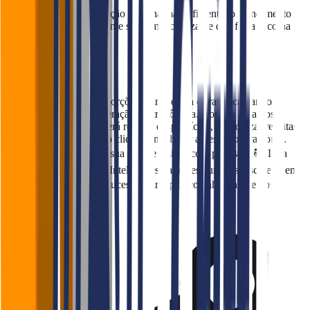
💡 Resultado: sua operação se torna mais eficiente, o atendimento
mais consultivo, e o cliente sai com a certeza de que fez a escolha
certa.
Conclusão
Definir o tamanho das porções é uma etapa estratégica para o
sucesso de qualquer operação gastronômica. Com os 7 passos
apresentados, você poderá reduzir desperdícios, padronizar receitas,
aumentar a satisfação do cliente e melhorar a gestão operacional.
Ouça seu cliente, treine sua equipe e sirva com precisão. 📚 Leia
também: 🧠 Avaliações Inteligentes para Restaurantes: escute quem
importa 🍽️ Receita de Sucesso: cardápio, cozinha e alimentos