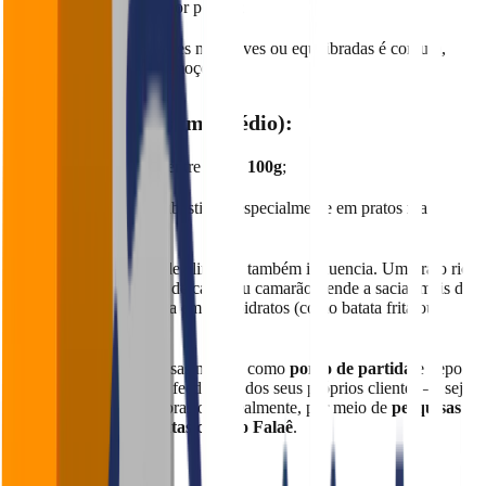
Entre
120g e 180g
por porção;
Preferência por opções mais leves ou equilibradas é comum,
especialmente em almoços.
👶 Crianças (consumo médio):
Porções reduzidas, entre
80g e 100g
;
É importante não subestimar, especialmente em pratos mais
atrativos.
📌 E lembre-se: o tipo de alimento também influencia. Um prato rico
em proteína (como isca de carne ou camarão) tende a saciar mais do
que uma porção baseada em carboidratos (como batata frita ou
polenta).
🧠 A dica aqui é usar essas médias como
ponto de partida
e depois
ajustá-las com base nos feedbacks dos seus próprios clientes — seja
pela observação das sobras ou, idealmente, por meio de
pesquisas
rápidas com ferramentas como o Falaê
.