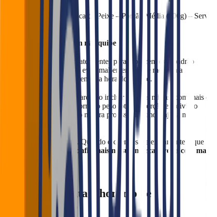
Exemplo: “Isca de Peixe – Porção Média (300g) – Serve
2 pessoas”
Use a mesma linguagem na equipe
Treine garçons e atendentes para repetirem esse padrão
verbalmente. Isso evita mal-entendidos e melhora a
expectativa do cliente na hora do pedido.
🎯 Importante: se o seu cardápio incluir porções mistas (com mais de
um tipo de alimento), informe o peso total da porção e a divisão
entre os ingredientes. Isso mostra profissionalismo e ajuda na
percepção de valor.
💬 Transparência é tudo. Quando o cliente sabe exatamente o que
vai chegar à mesa,
ele confia mais na sua marca e volta com mais
frequência
.
5. Leve em conta o horário de
funcionamento