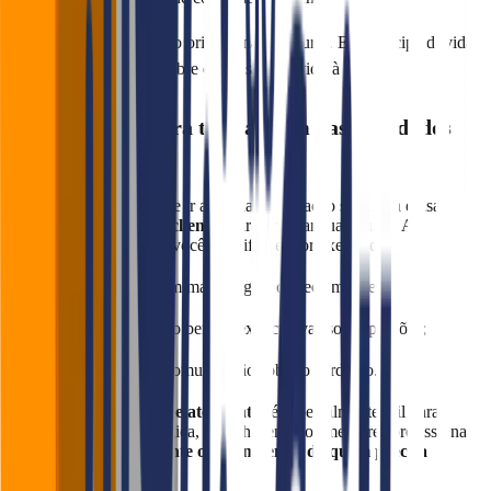
🗣️ Um bom atendimento orienta, não empurra. Ele antecipa dúvidas
e transmite segurança sobre o que será servido à mesa.
📊 Use o Falaê para treinar com base em dados
reais
Com o
Falaê
, você pode ir além da observação subjetiva e usar
feedbacks diretos dos clientes
para orientar sua equipe. A
ferramenta permite que você identifique, por exemplo:
Quais atendentes têm mais elogios ou reclamações;
Quem está alinhando bem as expectativas sobre porções;
Onde há falhas de comunicação sobre o cardápio.
O recurso de
ranking de atendentes
é especialmente útil para
treinar de forma estratégica, reconhecendo os melhores profissionais
e
ajustando rapidamente o desempenho de quem precisa
melhorar
.