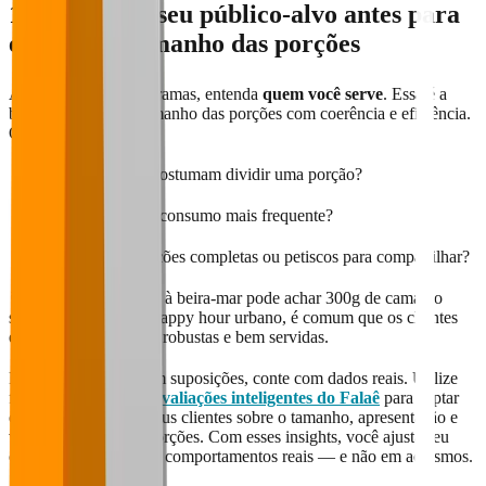
1. Conheça o seu público-alvo antes para
escolher o tamanho das porções
Antes de pensar em gramas, entenda
quem você serve
. Essa é a
base para definir o tamanho das porções com coerência e eficiência.
Observe:
Quantas pessoas costumam dividir uma porção?
Qual o horário de consumo mais frequente?
Eles buscam refeições completas ou petiscos para compartilhar?
🎯 Exemplo: um casal à beira-mar pode achar 300g de camarão
suficiente. Já em um happy hour urbano, é comum que os clientes
esperem porções mais robustas e bem servidas.
Para não trabalhar com suposições, conte com dados reais. Utilize
ferramentas como as
avaliações inteligentes do Falaê
para captar
opiniões diretas dos seus clientes sobre o tamanho, apresentação e
valor percebido das porções. Com esses insights, você ajusta seu
cardápio com base em comportamentos reais — e não em achismos.