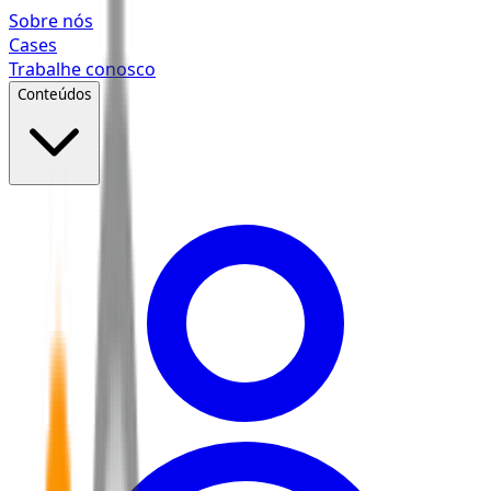
Pular para o conteúdo principal
Sobre nós
Cases
Trabalhe conosco
Conteúdos