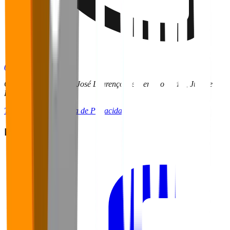
(32) 9 9136-6255
CRITT | UFJF – Rua José Lourenço Kelmer São Pedro, Juiz de
Fora - MG
Termos de Uso
Política de Privacidade
Redes Sociais