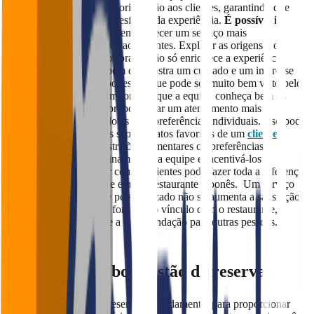
informações detalhadas e orientação aos clientes, garantindo que
possam fazer escolhas e desfrutar da experiência.
É possível ir
além
: os funcionários podem oferecer um serviço mais
personalizado e educativo aos clientes. Explicar as origens e os
significados culturais dos pratos não só enriquece a experiência
gastronômica, mas também demonstra um cuidado e um interesse
genuíno pela cultura japonesa, o que pode ser muito bem visto pelos
clientes. Além disso, é importante que a equipe conheça bem os
clientes “da casa” para proporcionar um atendimento mais
personalizado e adaptado às suas preferências individuais. Isso pode
incluir desde saber quais são os pratos favoritos de um
cliente
regular
até entender restrições alimentares ou preferências.
Portanto, investir no treinamento da equipe e incentivá-los a
conhecer e se relacionar com os clientes pode fazer toda a diferença
na experiência do cliente em um restaurante japonês. Um serviço
atencioso, informativo e personalizado não só aumenta a satisfação
do cliente, mas também fortalece o vínculo com o restaurante,
incentivando o retorno e a recomendação para outras pessoas.
2. Possua uma boa gestão de reservas
Ter uma boa gestão de reservas é fundamental para proporcionar