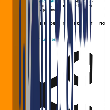
Solicite uma
demonstração gratuita
da nossa plataforma e
descubra como podemos impulsionar a experiência do seu
restaurante japonês para o próximo nível!
Quer melhorar a experiência do cliente no
seu negócio?
Fale com nossos consultores