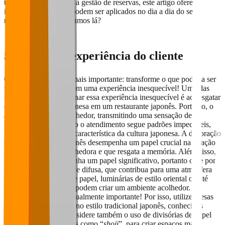
treinamento da equipe à gestão de reservas, este artigo oferece
insights valiosos que podem ser aplicados no dia a dia do seu
restaurante japonês. Vamos lá?
5. Priorize a exper
iência do cliente
O primeiro passo e o mais importante: transforme o que poderia ser
uma simples refeição em uma experiência inesquecível! Uma das
maneiras de proporcionar essa experiência inesquecível é ao resgatar
e honrar a cultura japonesa em um restaurante japonês. Portanto, o
ambiente deve ser acolhedor, transmitindo uma sensação de
tranquilidade, enquanto o atendimento segue padrões impecáveis,
respeitando a etiqueta característica da cultura japonesa. A decoração
de um restaurante japonês desempenha um papel crucial na criação
de uma atmosfera acolhedora e que resgata a memória. Além disso,
a iluminação desempenha um papel significativo, portanto opte por
uma iluminação suave e difusa, que contribua para uma atmosfera
relaxante. Lanternas de papel, luminárias de estilo oriental ou até
mesmo luzes indiretas podem criar um ambiente acolhedor. A
escolha de móveis é igualmente importante! Por isso, utilize mesas
baixas com almofadas no estilo tradicional japonês, conhecidas
como "
zabutons
”. Considere também o uso de divisórias de papel
ou madeira, conhecidas como “
shoji
”, para criar espaços mais