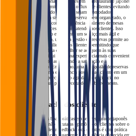
uma experiência satisfatória aos clientes em um restaurante japonês.
Uma gestão eficiente permite otimizar o fluxo de clientes, evitando
longas esperas e garantindo que todos sejam acomodados
adequadamente. Com um sistema de reservas bem organizado, o
restaurante pode planejar com antecedência o número de mesas
disponíveis e a equipe necessária para atender aos clientes. Isso
ajuda a evitar superlotação e a garantir um serviço mais ágil e
personalizado. Além disso, uma boa gestão de reservas permite ao
restaurante oferecer flexibilidade aos clientes, permitindo que
escolham o horário e a data que melhor se adequem às suas
necessidades. Isso contribui para uma experiência mais conveniente
e agradável para o cliente, aumentando a satisfação e a
probabilidade de retorno. Em resumo, uma boa gestão de reservas é
essencial para garantir uma experiência positiva ao cliente em um
restaurante japonês, proporcionando agilidade e eficiência no
serviço, além de contribuir para a receita do estabelecimento.
1. Colete feedbacks dos clientes
A implementação dessas boas práticas em seu restaurante japonês
perde o sentido se você não escuta as opiniões dos clientes sobre o
seu estabelecimento. Coletar feedbacks dos clientes é uma prática
essencial para aprimorar continuamente a experiência oferecida em