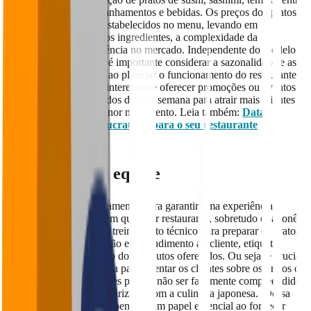
outros, além de acompanhamentos e bebidas. Os preços dos pratos
devem ser claramente estabelecidos no menu, levando em
consideração o custo dos ingredientes, a complexidade da
preparação e a concorrência no mercado. Independente do modelo
de operação escolhido, é importante considerar a sazonalidade e as
tendências do mercado ao planejar o funcionamento do restaurante.
Por exemplo, pode ser interessante oferecer promoções ou eventos
especiais em determinados dias da semana para atrair mais clientes
durante períodos de menor movimento. Leia também:
Datas
comemorativas mais lucrativas para o seu restaurante
3. Treine a sua equipe
Treinar a equipe é fundamental para garantir uma experiência
excepcional ao cliente em qualquer restaurante, sobretudo o japonês.
Isso inclui não apenas o treinamento técnico para preparar os pratos,
mas também a capacitação em atendimento ao cliente, etiqueta
japonesa e conhecimento dos produtos oferecidos. Ou seja, é crucial
que a equipe seja treinada para orientar os clientes sobre os pratos do
menu japonês, já que estes podem não ser facilmente compreendidos
por quem não está familiarizado com a culinária japonesa. Dessa
forma, os garçons desempenham um papel essencial ao fornecer