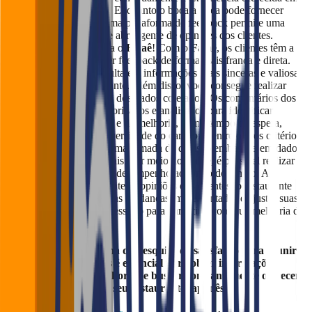
um restaurante japonês.
Enquanto o boca a boca pode fornecer
algumas informações, uma plataforma de feedback permite uma
coleta mais estruturada e abrangente de opiniões dos clientes.
Pensando nisso, conheça o
Falaê
!
Com o
Falaê
, os clientes têm a
oportunidade de fornecer feedback de forma mais franca e direta.
Isso frequentemente resulta em informações mais sinceras e valiosas
para a gestão do restaurante.
Além disso, você consegue realizar
uma análise mais precisa dos dados coletados. Os comentários dos
clientes podem ser categorizados e analisados ​​para identificar
tendências, pontos fortes e de melhoria, como tempo de espera,
qualidade da comida, diversidade do cardápio, entre outros critérios.
Dessa forma, você terá uma tomada de decisão embasada em dados
e não em achismos.
E mais: por meio do
Falaê
, é possível realizar
um acompanhamento do desempenho ao longo do tempo. Ao
monitorar consistentemente as opiniões dos clientes, o restaurante
pode avaliar o impacto das mudanças implementadas e ajustar suas
estratégias conforme necessário para garantir a contínua melhoria da
experiência do cliente.
Utilizar uma plataforma de pesquisa de satisfação para reunir
as opiniões dos clientes é essencial para obter informações
valiosas, descobrir melhorias e buscar constantemente oferecer
melhor experiência no seu restaurante japonês.