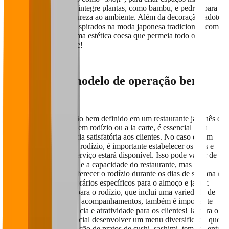
intimistas. Além disso, integre plantas, como bambu, e pedras para
trazer um toque da natureza ao ambiente. Além da decoração, adote
uniformes que sejam inspirados na moda japonesa tradicional, como
quimonos, para criar uma estética coesa que permeia todo o
ambiente do restaurante!
4. Tenha um modelo de opera
ção bem
definido
Um modelo de operação bem definido em um restaurante japonês de
sushi, seja ele baseado em rodízio ou a la carte, é essencial para
oferecer uma experiência satisfatória aos clientes. No caso de um
restaurante que oferece rodízio, é importante estabelecer os dias e
horários em que esse serviço estará disponível. Isso pode variar de
acordo com a demanda e a capacidade do restaurante, mas
geralmente é comum oferecer o rodízio durante os dias de semana e
fins de semana, com horários específicos para o almoço e jantar.
Definir um preço fixo para o rodízio, que inclui uma variedade de
pratos de sushi e outros acompanhamentos, também é importante
para garantir transparência e atratividade para os clientes! Já para o
modelo a la carte, é crucial desenvolver um menu diversificado que
ofereça uma ampla seleção de pratos de sushi, sashimi, temaki, entre