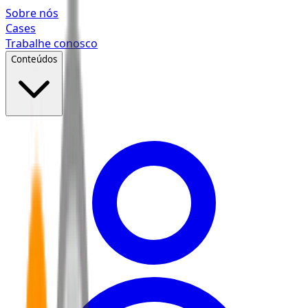
Pular para o conteúdo principal
Sobre nós
Cases
Trabalhe conosco
Conteúdos