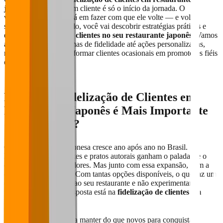
japonês
, conquistar um cliente é só o início da jornada. O
verdadeiro sucesso está em fazer com que ele volte — e volte
sempre. Neste conteúdo, você vai descobrir estratégias práticas e
eficazes para
fidelizar clientes no seu restaurante japonês
. Vamos
abordar desde programas de fidelidade até ações personalizadas,
mostrando como transformar clientes ocasionais em promotores fiéis
da sua marca.
Por Que a Fidelização de Clientes em
Restaurante Japonês é Mais Importante
do que Nunca?
O setor de comida japonesa cresce ano após ano no Brasil.
Rodízios, temakis, pokes e pratos autorais ganham o paladar (e o
coração) dos consumidores. Mas junto com essa expansão, vem a
concorrência acirrada. Com tantas opções disponíveis, o que faz um
cliente escolher voltar ao seu restaurante e não experimentar o
próximo da lista? A resposta está na
fidelização de clientes em
restaurante japonês
.
Custam menos para manter do que novos para conquistar