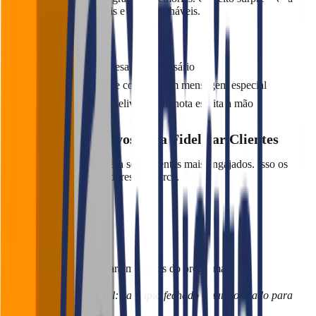
experiências memoráveis e compartilháveis.
Como fazer:
Ofereça uma sobremesa no aniversário
Traga um aperitivo de cortesia com mensagem especial
Envie um mimo via delivery com nota escrita à mão
5. Eventos Exclusivos para Fidelizar Clientes
Crie eventos voltados para seus clientes mais engajados. Isso os
transforma em embaixadores da marca.
Como fazer:
Noites temáticas
Degustações VIP
Eventos fechados para membros do programa
“Noite do Chef Especial: cardápio fechado e harmonizado para
membros ouro.”