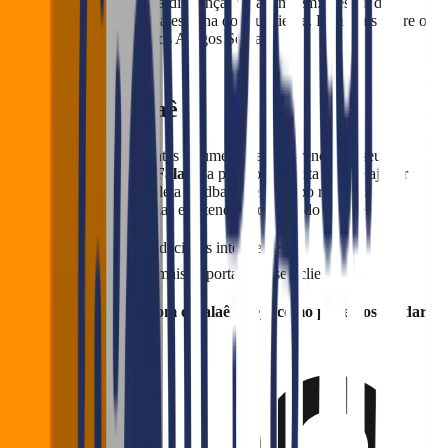
escuta ativa fazem toda a diferença. Veja também: Design de
cardápio: como facilitar a escolha do seu cliente. Leia mais sobre o
fidelização de clientes nos Artigos Sebrae.
Conheça o Falaê
Quer fidelizar mais clientes e aumentar a recorrência no seu
restaurante japonês? O
Falaê
é a plataforma certa para te ajudar
nisso! Com ela, você coleta feedbacks em tempo real, cria
campanhas personalizadas e entende a jornada do cliente.
Mais do que dados: decisões inteligentes
Baseadas em quem mais importa — o seu cliente
💬 Entre em contato com o Falaê e veja como podemos ajudar a
fidelizar seu público.