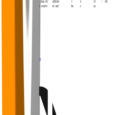
desenvolvida com base na metodologia que os maiores restaurantes
do mundo utilizam para ouvir os seus clientes e vender mais.
Navegação
Home
Sobre
Blog
Cases
Panoramas
Materiais Ricos
Webinários
Trabalhe conosco
Contato