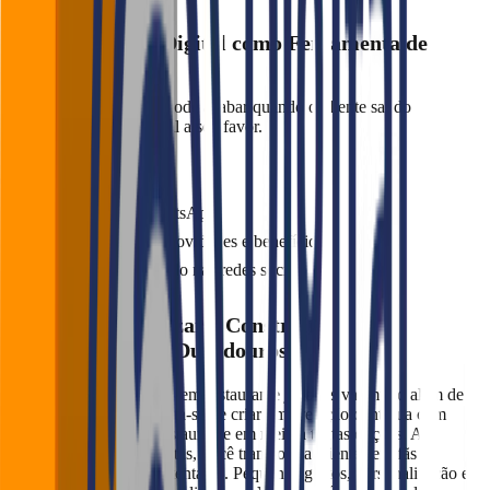
6. Engajamento Digital como Ferramenta de
Fidelização
O relacionamento não pode acabar quando o cliente sai do
restaurante. Use o digital a seu favor.
Como fazer:
Crie grupos no WhatsApp
Envie e-mails com novidades e benefícios
Compartilhe conteúdo nas redes sociais
Conclusão: Fidelizar é Construir
Relacionamentos Duradouros
A fidelização de clientes em restaurante japonês vai muito além de
descontos e cupons. Trata-se de criar uma relação contínua com
quem escolheu o seu restaurante em meio a tantas opções. Ao
aplicar as estratégias certas, você transforma clientes em fãs e
garante um negócio sustentável. Pequenos gestos, personalização e