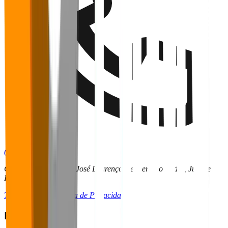
(32) 9 9136-6255
CRITT | UFJF – Rua José Lourenço Kelmer São Pedro, Juiz de
Fora - MG
Termos de Uso
Política de Privacidade
Redes Sociais