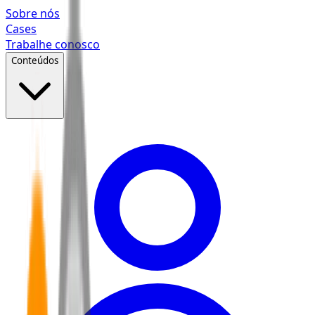
Pular para o conteúdo principal
Sobre nós
Cases
Trabalhe conosco
Conteúdos