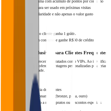
Estruture um programa com acúmulo de pontos por consumo
Ofereça cashback para ser usado em próximas visitas
Recompense a regularidade e não apenas o valor gasto
Exemplo prático:
A cada 10 rodízios, o cliente ganha 1 grátis.
Acumule R$300 em consumo e ganhe R$30 de crédito.
2. Benefícios Exclusivos para Clientes Frequentes
Clientes recorrentes merecem ser tratados como VIPs. Ao identificar
quem são os mais fiéis, ofereça vantagens personalizadas para criar
um senso de exclusividade.
Como fazer:
Monitore a frequência dos clientes
Crie níveis de relacionamento (bronze, prata, ouro)
Dê acesso antecipado a novos pratos ou descontos especiais