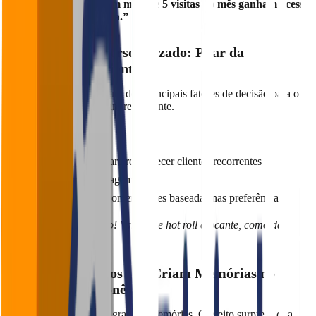
Exemplo:
“Clientes com mais de 5 visitas no mês ganham acesso
ao prato secreto da casa.”
3. Atendimento Personalizado: Pilar da
Fidelização de Clientes
O atendimento ainda é um dos principais fatores de decisão para o
cliente voltar ou não a um restaurante.
Como fazer:
Treine sua equipe para reconhecer clientes recorrentes
Personalize a abordagem
Surpreenda com recomendações baseadas nas preferências
“Boa noite, Sr. Eduardo! Vamos de hot roll crocante, como da
última vez?”
4. Brindes e Mimos que Criam Memórias no
Restaurante Japonês
Pequenos gestos geram grandes memórias. O efeito surpresa cria