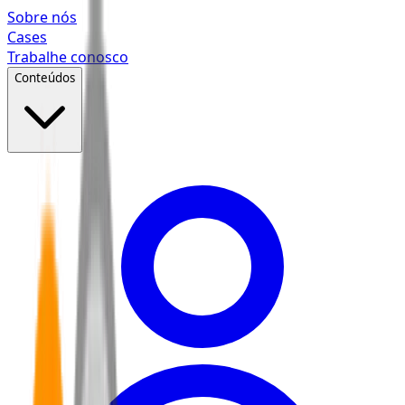
Pular para o conteúdo principal
Sobre nós
Cases
Trabalhe conosco
Conteúdos