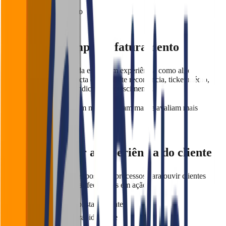
Sensação de cuidado
Experiência impacta faturamento
Muitos restaurantes ainda enxergam experiência como algo
subjetivo. Mas ela impacta diretamente recorrência, ticket médio,
avaliações, reputação, indicação e crescimento.
Clientes satisfeitos voltam mais, indicam mais e avaliam mais
positivamente.
Como melhorar a experiência do cliente
Os melhores restaurantes possuem processos para ouvir clientes
diariamente e transformar feedbacks em ação.
Escute os clientes constantemente
Resolva problemas rapidamente