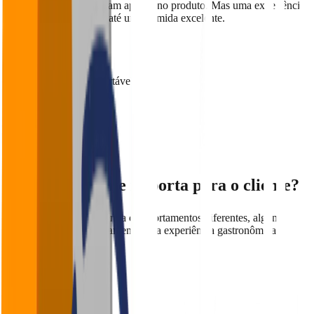
Muitos restaurantes focam apenas no produto. Mas uma experiência
ruim consegue destruir até uma comida excelente.
Demora excessiva
Equipe desatenta
Ambiente desconfortável
Falta de organização
Erros na conta
Comunicação ruim
O que realmente importa para o cliente?
Embora cada público tenha comportamentos diferentes, alguns
fatores impactam praticamente toda experiência gastronômica.
Atendimento
Tempo de espera
Consistência
Ambiente