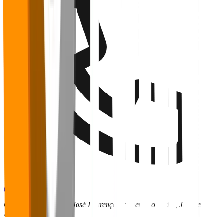
(32) 9 9136-6255
CRITT | UFJF – Rua José Lourenço Kelmer São Pedro, Juiz de
Fora - MG