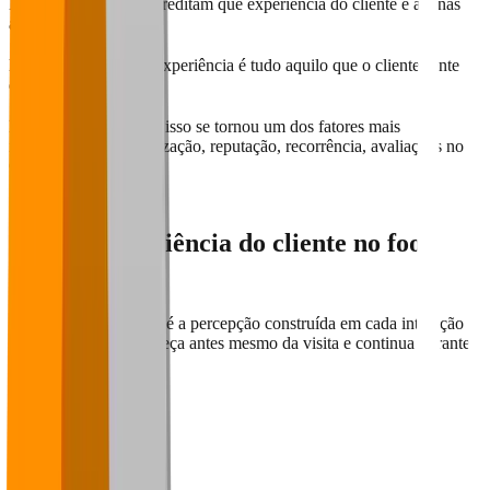
Muitos restaurantes acreditam que experiência do cliente é apenas
atender bem.
Mas a verdade é que experiência é tudo aquilo que o cliente sente
durante a jornada.
No food service atual, isso se tornou um dos fatores mais
importantes para fidelização, reputação, recorrência, avaliações no
Google e crescimento.
O que é experiência do cliente no food
service?
Experiência do cliente é a percepção construída em cada interação
com a marca. Ela começa antes mesmo da visita e continua durante
toda a jornada.
Google
Instagram
WhatsApp
Reserva