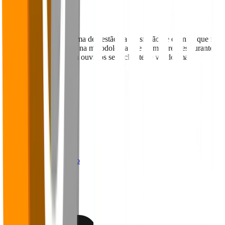
Voltar para o Blog
O Falaê é uma plataforma de gestão da satisfação de clientes que foi
desenvolvida com base na metodologia que os maiores restaurantes
do mundo utilizam para ouvir os seus clientes e vender mais.
Navegação
Home
Sobre
Blog
Cases
Panoramas
Materiais Ricos
Webinários
Trabalhe conosco
Contato