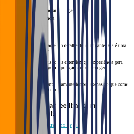
Treine a equipe
Use dados para melhorar operação
Padronize a experiência
Conclusão
Experiência do cliente não é um detalhe do restaurante. Ela é uma
estratégia de crescimento.
Hoje, os restaurantes mais fortes entendem que experiência gera
recorrência, recorrência gera reputação e reputação gera
crescimento.
No fim das contas, o cliente raramente lembra apenas do que comeu.
Ele lembra de como se sentiu.
Quer transformar feedback em
crescimento real?
Agende uma demonstração gratuita