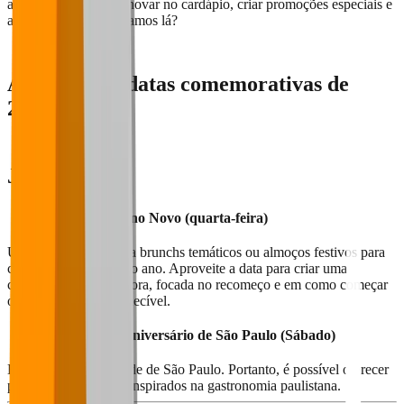
a oportunidade para inovar no cardápio, criar promoções especiais e
atrair mais clientes. Vamos lá?
As melhores datas comemorativas de
2025
Janeiro
1º de Janeiro - Ano Novo (quarta-feira)
Uma data perfeita para brunchs temáticos ou almoços festivos para
comemorar a virada do ano. Aproveite a data para criar uma
comunicação inspiradora, focada no recomeço e em como começar
o ano de forma inesquecível.
25 de Janeiro - Aniversário de São Paulo (Sábado)
Exclusivo para a cidade de São Paulo. Portanto, é possível oferecer
promoções ou pratos inspirados na gastronomia paulistana.