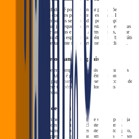
Com um bom banco de dados, é possível enviar promoções
exclusivas, descontos ou convites para eventos especiais. Isso
também permite criar campanhas segmentadas, por exemplo,
direcionadas a clientes que já frequentam seu restaurante em datas
anteriores ou a grupos de famílias e casais. Além do mais, enviar
lembretes de reservas para datas especiais também é uma boa prática
e vai mostrar que o seu restaurante se importa com seus clientes.
Divulgação pelos canais digitais:
Invista nas redes sociais e em campanhas digitais para atrair mais
público para essas datas. Ainda é possível ir além, utilizando
ferramentas de anúncios pagos para segmentar seu público-alvo de
maneira precisa. Considere também influenciadores locais ou
parcerias com outras marcas.
Treinamento de Equipe:
Em datas de grande movimento, é essencial que sua equipe esteja
bem treinada para lidar com o aumento de clientes e a demanda
extra. Portanto, faça treinamentos focados em atendimento rápido,
para que a equipe esteja preparada para lidar com clientes nervosos,