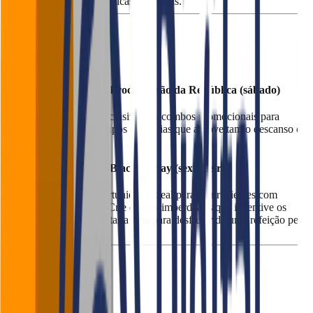
e experiências gastronômicas divertidas.
Novembro
15 de Novembro - Proclamação da República (sábado)
Disponibilize menus exclusivos ou combos promocionais para
almoço e jantar para grupos e famílias que aproveitam o descanso do
feriado prolongado.
28 de Novembro - Black Friday (sexta-feira)
A
Black Friday
é a oportunidade ideal para atrair clientes com
promoções exclusivas. Crie ofertas imperdíveis que incentive os
consumidores a aproveitar a data para desfrutar de uma refeição pelo
melhor preço do ano.
Dezembro