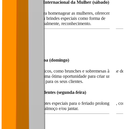
8 de Março - Dia Internacional da Mulher (sábado)
Uma excelente data para homenagear as mulheres, oferecendo
sobremesas gratuitas ou brindes especiais como forma de
celebração, mas principalmente, reconhecimento.
Abril
20 de Abril - Páscoa (domingo)
Invista em pratos temáticos, como brunches e sobremesas à base de
chocolate. Portanto, é uma ótima oportunidade para criar uma
experiência memorável para os seus clientes.
21 de Abril - Tiradentes (segunda-feira)
Ideal para oferecer pacotes especiais para o feriado prolongado, com
ofertas exclusivas para almoço e/ou jantar.