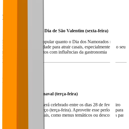
Fevereiro
14 de Fevereiro - Dia de São Valentim (sexta-feira)
Embora não seja tão popular quanto o Dia dos Namorados no
Brasil, é uma oportunidade para atrair casais, especialmente se o seu
restaurante oferece pratos com influências da gastronomia
internacional.
Março
4 de Março - Carnaval (terça-feira)
Em 2025, o Carnaval será celebrado entre os dias 28 de fevereiro
(sexta-feira) e 4 de março (terça-feira). Aproveite esse período para
criar promoções especiais, como menus temáticos ou descontos para
foliões.