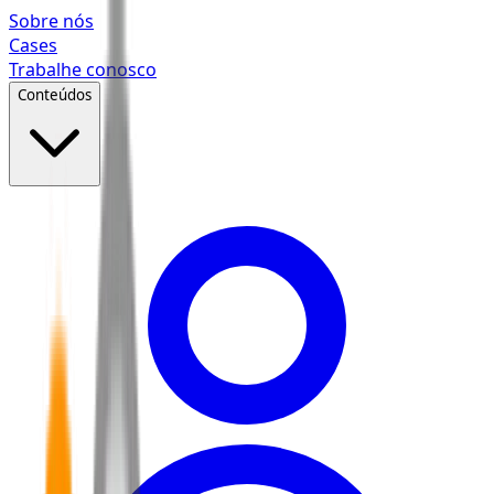
Pular para o conteúdo principal
Sobre nós
Cases
Trabalhe conosco
Conteúdos