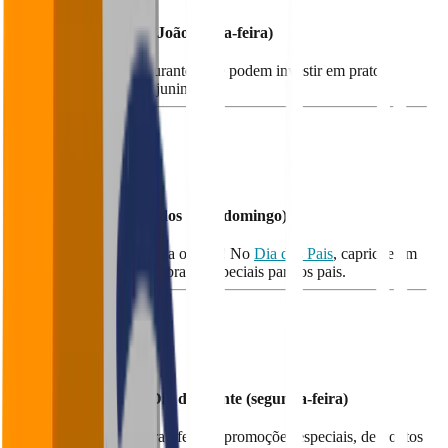
24 de Junho - São João (terça-feira)
Data perfeita para restaurantes que podem investir em pratos
temáticos e decorações juninas.
Agosto
10 de Agosto - Dia dos Pais (domingo)
Outra data estratégica para o setor! No
Dia dos Pais
, capriche em
promoções familiares ou pratos especiais para os pais.
Setembro
15 de Setembro - Dia do cliente (segunda-feira)
Ótima oportunidade para oferecer promoções especiais, descontos