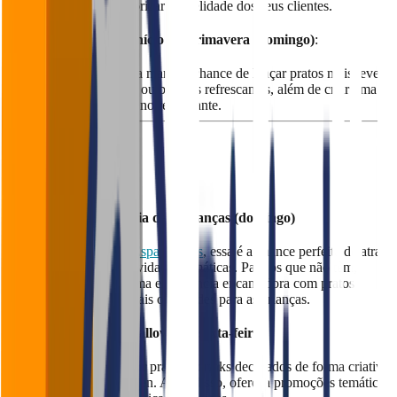
ou até brindes para valorizar a fidelidade dos seus clientes.
21 de setembro - Início da Primavera (domingo)
:
A chegada da primavera marca a chance de lançar pratos mais leves
e frescos, como saladas ou bebidas refrescantes, além de criar uma
atmosfera característica no restaurante.
Outubro
12 de Outubro - Dia das Crianças (domingo)
Para restaurantes com
Espaço Kids
, essa é a chance perfeita de atrair
famílias, oferecendo atividades temáticas. Para os que não têm,
ainda é possível criar uma experiência encantadora com pratos
divertidos, ações especiais ou brindes para as crianças.
31 de Outubro - Halloween (sexta-feira)
Bom momento para criar pratos e drinks decorados de forma criativa
com o tema de Halloween. Além disso, ofereça promoções temáticas