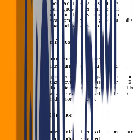
Por isso, estabeleça uma política clara de reservas e ofereça um
sistema eficiente para garantir que seus clientes não tenham
problemas para garantir um lugar. Além disso, considere criar
pacotes especiais de reservas, como opções para grupos ou famílias
e permita reservas online para facilitar o processo.
Cardápios temáticos:
Desenvolver pratos e drinks exclusivos para as datas
comemorativas ajuda a criar uma experiência diferenciada.
A inovação no cardápio pode ser muito atrativo para o público, pois
vai sair da “mesmice” e trazer novidades para o seu restaurante. E
quem não gosta de novidade, não é mesmo? Lembre-se de equilibrar
a criatividade com a capacidade de atendimento da cozinha para
evitar sobrecarga nos dias de maior movimento.
Cadastro de Clientes:
Quem tem dados, tem ouro! Então, utilize os dados dos clientes
para personalizar suas campanhas de marketing.