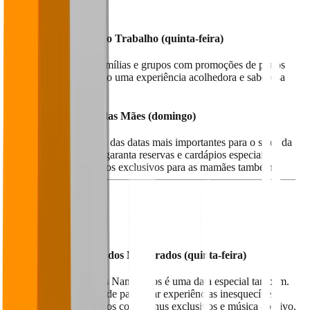
Maio
1º de Maio - Dia do Trabalho (quinta-feira)
Uma data para atrair famílias e grupos com promoções de pratos
compartilháveis, criando uma experiência acolhedora e saborosa
para todos.
11 de Maio - Dia das Mães (domingo)
Definitivamente, é uma das datas mais importantes para o setor da
gastronomia. Por isso, garanta reservas e cardápios especiais. É
válido planejar descontos exclusivos para as mamães também!
Junho
12 de Junho - Dia dos Namorados (quinta-feira)
Sabemos que o Dia dos Namorados é uma data especial também.
Aproveite a oportunidade para criar experiências inesquecíveis,
como jantares românticos com menus exclusivos e música ao vivo.