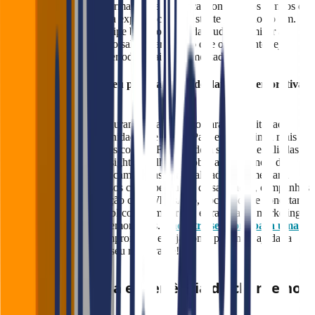
gestão de reservas, confirmação de presença, controle dos tempos de
espera para oferecer uma experiência consistente do início ao fim.
Além disso, ter uma equipe bem coordenada ajuda a otimizar a
operação da cozinha e do salão, garantindo que o ambiente seja
agradável, mesmo em períodos mais movimentados.
Pronto para iniciar o seu planejamento de datas comemorativas
de 2025?
Com esse guia, seu restaurante estará pronto para aproveitar ao
máximo todas as oportunidades de 2025. Para engajar ainda mais
seus clientes, ferramentas como o Falaê podem ser grandes aliadas.
A plataforma oferece insights detalhados sobre a experiência do
cliente, permitindo criar campanhas personalizadas e aumentar a
fidelização. Com recursos como pesquisas de satisfação, campanhas
automatizadas e integração com WhatsApp, você pode se conectar
diretamente com seu público e otimizar sua estratégia de marketing
para todas as datas comemorativas.
Cadastre-se agora para uma
demonstração
sem compromisso e veja como podemos ajudar a
otimizar a estratégia do seu restaurante!
Quer melhorar a experiência do cliente no
seu negócio?