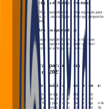
24 de Dezembro - Véspera de Natal (quarta-feira)
Aproveite a Véspera de Natal para oferecer opções especiais para
ceias e refeições natalinas, com um cardápio festivo que proporcione
uma experiência acolhedora.
31 de Dezembro - Réveillon (quarta-feira)
Crie pacotes exclusivos para festas de Réveillon, com menus
especiais e bebidas inclusas, proporcionando uma experiência
completa para quem vai celebrar a chegada do novo ano.
Como se preparar para essas datas
comemorativas de 2025
Planeje-se com o máximo de antecedência:
A chave para o sucesso em datas especiais é o planejamento!
Portanto, a partir desse calendário, planeje as ações que serão
realizadas para cada data. Nesse planejamento, pensar na gestão de
mesas e reservas é crucial, pois serão momentos de alta demanda.