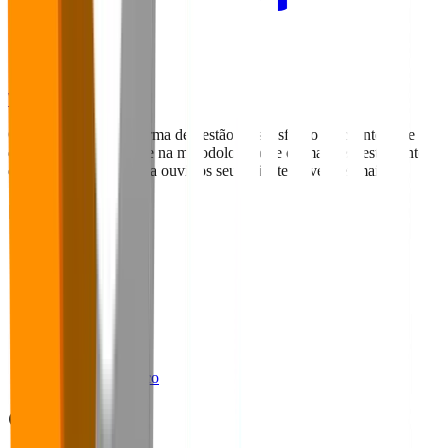
Voltar para o Blog
O Falaê é uma plataforma de gestão da satisfação de clientes que foi
desenvolvida com base na metodologia que os maiores restaurantes
do mundo utilizam para ouvir os seus clientes e vender mais.
Navegação
Home
Sobre
Blog
Cases
Panoramas
Materiais Ricos
Webinários
Trabalhe conosco
Contato