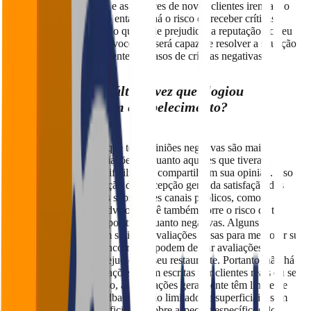
aumenta a credibilidade e as chances de novos clientes irem até o
seu estabelecimento. No entanto, há o risco de receber críticas
negativas publicamente, o que pode prejudicar a reputação do seu
restaurante. Além disso, você não será capaz de resolver a situação
diretamente com esse cliente em casos de críticas negativas.
Você se lembra da última vez que elogiou
publicamente algum estabelecimento?
Provavelmente não.
Isso porque as pessoas que têm opiniões negativas são mais
propensas a deixar avaliações, enquanto aqueles que tiveram
experiências positivas dificilmente compartilham sua opinião. Isso
pode levar a uma distorção da percepção geral da satisfação dos
clientes quando falamos sobre esses canais públicos, como o
Google, IFood e TripAdvisor. Você também corre o risco de ter
avaliações falsas, tanto positivas quanto negativas. Alguns
estabelecimentos podem solicitar avaliações falsas para melhorar sua
reputação, enquanto concorrentes podem deixar avaliações
negativas falsas para prejudicar o seu restaurante. Portanto, não há
garantia de que as avaliações foram escritas por clientes reais ou se
foram falsas. Além disso, as avaliações geralmente têm limite de
caracteres, então os feedbacks serão limitados e superficiais, sem
oferecer informações suficientes sobre aspectos específicos do