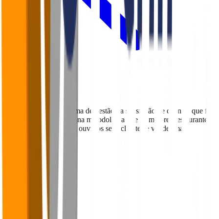
Voltar para o Blog
O Falaê é uma plataforma de gestão da satisfação de clientes que foi
desenvolvida com base na metodologia que os maiores restaurantes
do mundo utilizam para ouvir os seus clientes e vender mais.
Navegação
Home
Sobre
Blog
Cases
Panoramas
Materiais Ricos