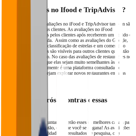
E as avaliações no Ifood e TripAdvisor?
Além do Google, as avaliações no iFood e TripAdvisor também são
canais para ouvir os seus clientes. As avaliações no iFood
geralmente são deixadas pelos clientes após receberem um pedido e
experimentarem a comida. Assim como as avaliações do Google,
elas consistem em uma classificação de estrelas e um comentário
escrito. Essas avaliações são visíveis para outros clientes que estão
navegando no aplicativo. No caso das avaliações de restaurantes no
TripAdvisor, por mais que elas sejam muito semelhantes às do
Google e Ifood, normalmente é uma plataforma consultada por
muitos turistas, que desejam explorar novos restaurantes em suas
viagens.
Quais são os prós e contras dessas
avaliações?
Você pode estar se perguntando: serão esses os melhores canais para
ouvir o meu cliente? Então, é aí que você se engana! As avaliações
do Google te dão visibilidade nos resultados de pesquisa, o que