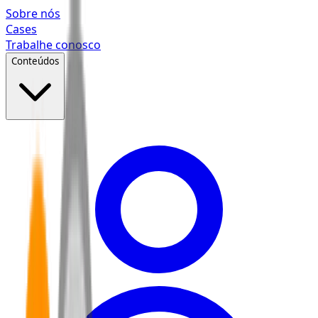
Pular para o conteúdo principal
Sobre nós
Cases
Trabalhe conosco
Conteúdos