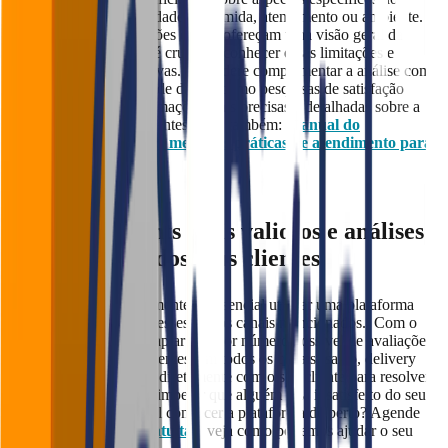
restaurante, como qualidade da comida, atendimento ou ambiente.
Por mais que as avaliações online ofereçam uma visão geral da
satisfação dos clientes, é crucial reconhecer essas limitações e
explorar outras alternativas. Considere complementar a análise com
outras formas de coleta de dados, como pesquisas de satisfação
interna, para obter informações mais precisas e detalhadas sobre a
experiência dos seus clientes. Veja também:
Manual do
atendimento vendedor: melhores práticas de atendimento para
vender mais
Obtenha insights mais valiosos e análises
aprofundadas dos seus clientes
Como falamos anteriormente, é essencial utilizar uma plataforma
interna paralelamente a esses outros canais mencionados. Com o
Falaê, você consegue captar o maior número possível de avaliações
e feedbacks dos seus clientes, em todos os canais (salão, delivery
próprio e Ifood), e lidar diretamente com o seu cliente para resolver
qualquer reclamação, e impedir que alguém saia insatisfeito do seu
estabelecimento. Que tal conhecer a plataforma de perto? Agende
uma
demonstração gratuita
e veja como podemos ajudar o seu