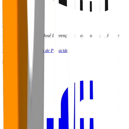
(32) 9 9136-6255
CRITT | UFJF – Rua José Lourenço Kelmer São Pedro, Juiz de
Fora - MG
Termos de Uso
Política de Privacidade
Redes Sociais