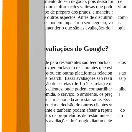
essenciais para o crescimento do seu negócio, pois dessa forma é
possível ouvi-los e descobrir informações valiosas que podem virar
melhorias, como o tempo de preparo dos pratos, a maneira de
atender os cliente, entre outros aspectos. Antes de discutirmos como
esses feedbacks públicos podem impactar o seu negócio, vamos
começar pelo básico e entender o que são as avaliações do Google.
O que são as avaliações do Google?
As avaliações do Google para restaurantes são feedbacks deixados
por clientes sobre suas experiências em restaurantes que estão
listados no Google Maps ou em outras plataformas relacionadas ao
Google, como o Google Search. Essas avaliações são realizadas por
meio de uma classificação de estrelas (de 1 a 5 estrelas) e um
comentário escrito pelos clientes, onde podem compartilhar detalhes
sobre a qualidade da comida, o serviço, o ambiente, os preços e
qualquer outra experiência relacionada ao restaurante. Essas
avaliações podem influenciar a decisão de outros clientes sobre
visitar ou não o restaurante e também podem afetar a reputação do
estabelecimento. Portanto, os proprietários de restaurantes devem
monitorar e responder às avaliações do Google diariamente.