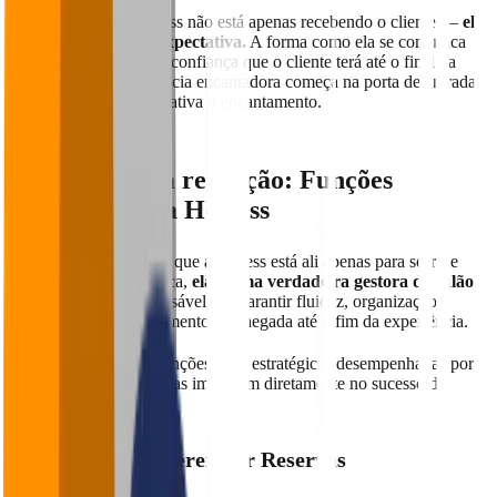
💡
Dica extra
: A hostess não está apenas recebendo o cliente —
ela
está vendendo uma expectativa.
A forma como ela se comunica
pode definir o nível de confiança que o cliente terá até o final da
refeição. Uma experiência encantadora começa na porta de entrada
— e é essa pessoa que ativa o encantamento.
Muito além da recepção: Funções
estratégicas da Hostess
Engana-se quem pensa que a hostess está ali apenas para sorrir e
anotar nomes. Na prática,
ela é uma verdadeira gestora do salão
em tempo real
, responsável por garantir fluidez, organização e
excelência desde o momento da chegada até o fim da experiência.
Confira algumas das funções mais estratégicas desempenhadas por
esse perfil — e como elas impactam diretamente no sucesso da
operação:
✅ Confirmar e Gerenciar Reservas