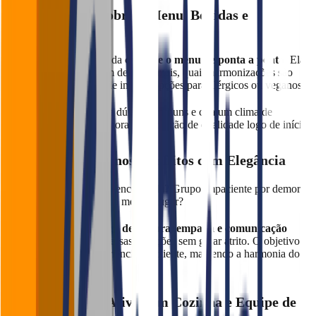
✅ Ter Domínio sobre o Menu, Bebidas e
Experiência
Uma hostess bem treinada
conhece o menu de ponta a ponta
. Ela
sabe quais pratos podem demorar mais, quais harmonizações são
recomendadas e até pode indicar opções para alérgicos ou veganos.
Além disso, ela antecipa dúvidas comuns e cria um clima de
confiança — o que melhora a percepção de qualidade logo de início.
✅ Resolver Pequenos Conflitos com Elegância
Cliente com reserva não encontrada? Grupo impaciente por demora?
Duas mesas disputando o mesmo lugar?
A hostess precisa ter
jogo de cintura, empatia e comunicação
assertiva
para resolver essas situações sem gerar atrito. O objetivo é
sempre proteger a experiência do cliente, mantendo a harmonia do
salão.
✅ Comunicação Ativa com Cozinha e Equipe de