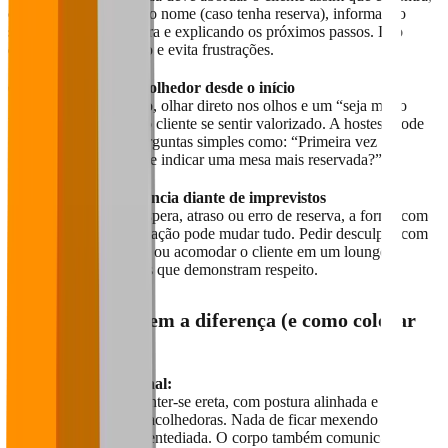
cumprimentando com o nome (caso tenha reserva), informando
sobre o tempo de espera e explicando os próximos passos. Isso
demonstra organização e evita frustrações.
✅
Criar um clima acolhedor desde o início
→ Um sorriso genuíno, olhar direto nos olhos e um “seja muito
bem-vindo” já fazem o cliente se sentir valorizado. A hostess pode
complementar com perguntas simples como: “Primeira vez
conosco?” ou “Posso te indicar uma mesa mais reservada?”
✅
Aumentar a tolerância diante de imprevistos
→ Se houver fila de espera, atraso ou erro de reserva, a forma como
a hostess conduz a situação pode mudar tudo. Pedir desculpas com
empatia, oferecer água ou acomodar o cliente em um lounge
temporário são atitudes que demonstram respeito.
Detalhes que fazem a diferença (e como colocar
em prática):
Postura profissional:
A hostess deve manter-se ereta, com postura alinhada e
expressões faciais acolhedoras. Nada de ficar mexendo no
celular ou parecer entediada. O corpo também comunica