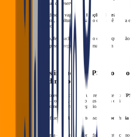
especialmente sistemas de reservas
Além disso, deixe claro desde a vaga quais
funções ela irá
desempenhar
, os horários, a cultura da casa e o que você espera em
termos de comportamento.
🟢 Treinamento contínuo, feedback e integração com a equipe são
essenciais para que essa pessoa represente sua marca com
excelência.
Como a Hostess impacta o NPS e como o
Falaê pode medir isso
Um dos maiores indicadores de sucesso de um restaurante é o
NPS
(Net Promoter Score)
— ou seja, o quanto seus clientes estão
satisfeitos a ponto de recomendarem seu negócio.
E adivinhe qual ponto influencia diretamente isso?
A experiência
de entrada.
A hostess não só representa o começo da jornada do cliente, como