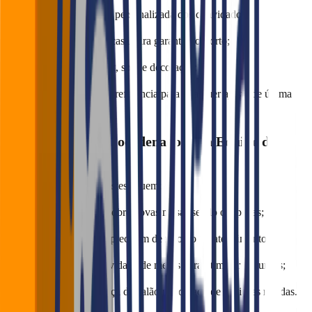
Organiza a recepção personalizada dos convidados;
Controla o fluxo da casa para garantir conforto;
Coordena com buffet, som e decoração;
Atua como ponto de referência para qualquer ajuste de última
hora.
📌 Hostess como Coordenadora da Equipe de
Atendimento
Em muitos casos, é a hostess quem:
Orienta os garçons sobre novas mesas sendo ocupadas;
Identifica áreas que precisam de reforço no atendimento;
Acompanha a rotatividade de mesas para otimizar os turnos;
Dá suporte à liderança do salão na tomada de decisões rápidas.