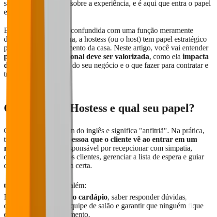
sentimento do cliente sobre a experiência, e é aqui que entra o papel
essencial da
hostess
.
Embora muitas vezes confundida com uma função meramente
decorativa ou supérflua, a hostess (ou o host) tem papel estratégico
para o bom funcionamento da casa. Neste artigo, você vai entender
por que essa profissional deve ser valorizada
, como ela
impacta
diretamente no NPS
do seu negócio e o que fazer para contratar e
treinar a pessoa certa.
O que é uma Hostess e qual seu papel?
O termo "hostess" vem do inglês e significa "anfitriã". Na prática,
trata-se da
primeira pessoa que o cliente vê ao entrar em um
restaurante
. Ela é responsável por recepcionar com simpatia,
organizar a entrada dos clientes, gerenciar a lista de espera e guiar
cada pessoa até a mesa certa.
👉 Mas a função vai além:
Ela
precisa conhecer o cardápio
, saber responder dúvidas,
comunicar-se com a equipe de salão e garantir que ninguém fique
esperando sem atendimento.