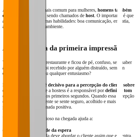
Apesar do termo ser mais comum para mulheres,
homens também
exercem essa função
, sendo chamados de
host
. O importante é que
ambos tenham as mesmas habilidades: boa comunicação, empatia,
atenção e domínio do ambiente.
A importância da primeira impressão
Você já entrou em um restaurante e ficou de pé, confuso, sem saber
a quem recorrer? Ou foi recebido por alguém distraído, sem um
olhar de boas-vindas ou qualquer entusiasmo?
Esse momento inicial
é decisivo para a percepção do cliente sobre
o seu restaurante
— e a hostess é a responsável por
definir o tom
da experiência
logo nos primeiros segundos. Quando essa recepção
é bem executada, o cliente se sente seguro, acolhido e mais
propenso a ter uma jornada positiva.
Um atendimento atencioso na chegada ajuda a:
✅
Reduzir a ansiedade da espera
→ Uma hostess treinada deve abordar o cliente assim que ele entra,