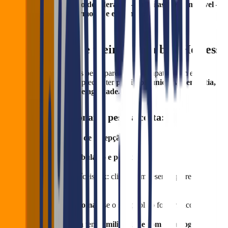
Na prática, ela é um elo de liderança — muitas vezes invisível —
que garante ritmo, harmonia e eficiência.
Como escolher e treinar uma boa Hostess
Contratar alguém apenas pela aparência ou simpatia é um erro
comum. A hostess ideal precisa ter
perfil comunicativo, empatia,
inteligência emocional e agilidade.
Dicas para selecionar a pessoa certa:
Faça
testes práticos de recepção
Avalie
dicção, vocabulário e postura
Simule situações difíceis (ex: cliente sem reserva querendo
entrar)
Peça fluência em
idiomas
, se o seu público for turístico
Verifique se a pessoa tem
familiaridade com tecnologia
,