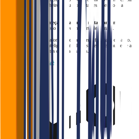
onde gastar tempo e dinheiro, pequenos detalhes fazem toda a
diferença.
Lembre-se: o cliente
começa a avaliar seu restaurante no
primeiro contato
— e isso acontece na porta de entrada.
Conheça o
Falaê
, a plataforma que transforma feedback em ação.
Faça uma gestão mais inteligente, melhore sua equipe e aumente a
satisfação dos seus clientes com dados reais.
Saiba mais sobre o Falaê