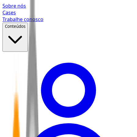
Pular para o conteúdo principal
Sobre nós
Cases
Trabalhe conosco
Conteúdos