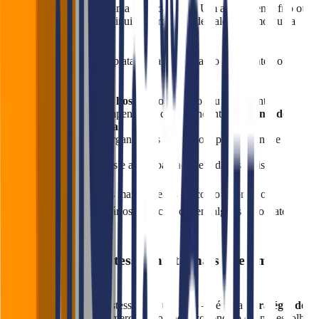
também influencia no clima geral da visita. Um atendimento frio ou
desorganizado pode diminuir a percepção de valor, mesmo que a
comida seja excelente.
Com o
Falaê
, a melhor plataforma de avaliação inteligente do
Brasil, você consegue:
✅
Medir o impacto da hostess
no NPS do seu restaurante
✅ Acompanhar o desempenho de cada atendente no
Painel de
Atendimento Individual
✅ Receber feedbacks organizados por turno, tipo de cliente e
horário
✅ Automatizar relatórios e ações baseadas em dados reais
📊 Isso permite decisões mais certeiras — como reforçar o
treinamento, ajustar horários de escala ou, em alguns casos, até
reavaliar a contratação.
Conclusão: A Hostess é muito mais que um
sorriso
Investir em uma boa hostess não é um luxo — é uma
estratégia de
diferenciação
. Em um mercado competitivo, onde o cliente escolhe