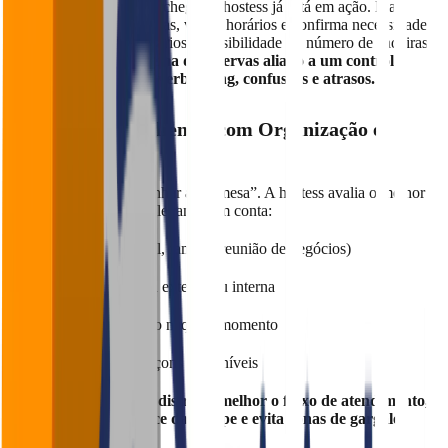
Antes mesmo do cliente chegar, a hostess já está em ação. Ela
organiza a lista de reservas, valida horários e confirma necessidades
especiais (como aniversários, acessibilidade ou número de cadeiras
infantis).
Um bom sistema de reservas aliado a um controle
humano afiado evita overbooking, confusões e atrasos.
✅ Encaminhar Clientes com Organização e
Lógica
Não é apenas “acompanhar até a mesa”. A hostess avalia o melhor
lugar para cada cliente, levando em conta:
Tipo de grupo (casal, família, reunião de negócios)
Preferência por área externa ou interna
Capacidade do salão naquele momento
Equilíbrio entre garçons disponíveis
Esse olhar estratégico distribui melhor o fluxo de atendimento,
melhora a performance da equipe e evita zonas de gargalo.