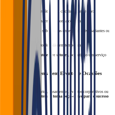
Salão
Uma boa hostess não é estática. Ela circula, escuta e age:
Alinha o tempo de espera real com a cozinha;
Informa aos garçons sobre mesas em espera, aniversariantes ou
pedidos especiais;
Atualiza o andamento do salão em tempo real.
Ela funciona como ponte entre setores
, permitindo um serviço
mais integrado e ágil.
🛎️ Papel Fundamental em Eventos e Ocasiões
Especiais
Em datas como aniversários, casamentos, eventos corporativos ou
confraternizações,
a hostess se torna peça-chave para o sucesso
do evento.
Ela: