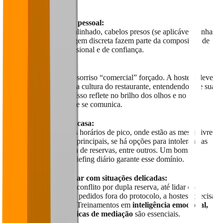
hospitalidade.
Boa apresentação pessoal:
Uniforme limpo e alinhado, cabelos presos (se aplicável), unhas
cuidadas e maquiagem discreta fazem parte da composição de
uma imagem profissional e de confiança.
Sorriso genuíno:
Não se trata de um sorriso “comercial” forçado. A hostess deve
estar alinhada com a cultura do restaurante, entendendo que sua
função é encantar. Isso reflete no brilho dos olhos e no
entusiasmo com que se comunica.
Conhecimento da casa:
Ela precisa saber os horários de pico, onde estão as mesas livres,
quais são os pratos principais, se há opções para intolerâncias
alimentares, política de reservas, entre outros. Um bom
treinamento com briefing diário garante esse domínio.
Capacidade de lidar com situações delicadas:
Desde resolver um conflito por dupla reserva, até lidar com
clientes irritados ou pedidos fora do protocolo, a hostess precisa
ter jogo de cintura. Treinamentos em
inteligência emocional,
escuta ativa e técnicas de mediação
são essenciais.