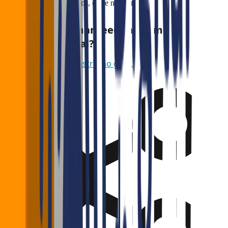
Quem corre para os dados, corre na frente.
Quer transformar feedback em
crescimento real?
Agende uma demonstração gratuita