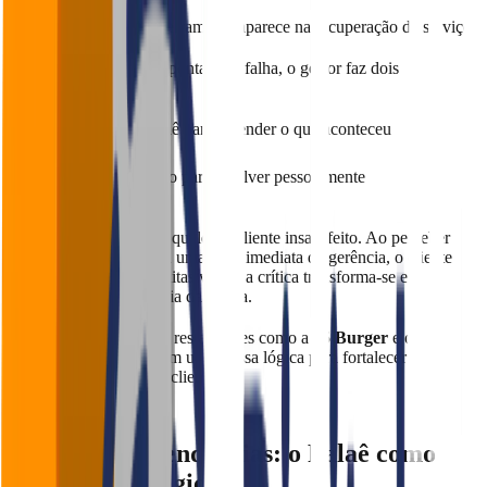
A verdadeira força da ferramenta aparece na recuperação de serviço.
Quando um feedback aponta uma falha, o gestor faz dois
movimentos rápidos:
Corre para o Falaê para entender o que aconteceu
Corre para o salão para resolver pessoalmente
Essa agilidade desarma qualquer cliente insatisfeito. Ao perceber
que a sua opinião gerou uma ação imediata da gerência, o cliente
sente-se valorizado. Muitas vezes, a crítica transforma-se em
admiração pela eficiência da marca.
Não é coincidência que restaurantes como a
45 Burger
e o
Butiquim Bistrô
tenham usado essa lógica para fortalecer o
relacionamento com os clientes.
4. Análise de tendências: o Falaê como
bússola estratégica