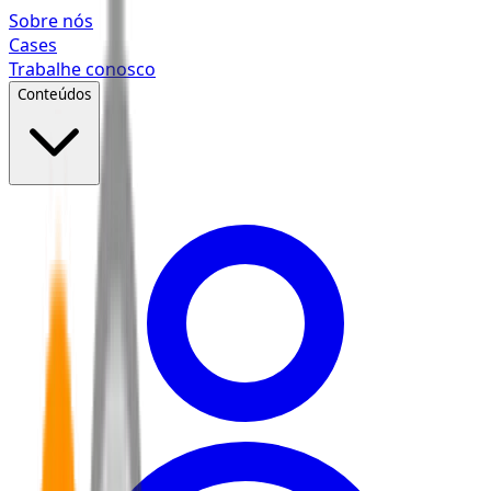
Pular para o conteúdo principal
Sobre nós
Cases
Trabalhe conosco
Conteúdos