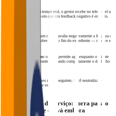
instantaneidade
.
Com as notificações em tempo real, o gestor recebe no telemóvel um
alerta no segundo exato em que um feedback negativo é enviado.
Isso muda tudo:
Ação imediata:
se um cliente avalia negativamente a limpeza do
WC, você não descobre isso no fim do expediente — resolve em
minutos.
Prevenção de danos:
o alerta permite agir enquanto o cliente
ainda está no restaurante, mudando completamente o desfecho
da experiência.
Em vez de lidar com crises no dia seguinte, você neutraliza o
problema antes que ele se espalhe.
3. Recuperação de serviço: corra para o
cliente antes que ele vá embora