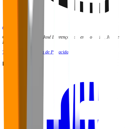
(32) 9 9136-6255
CRITT | UFJF – Rua José Lourenço Kelmer São Pedro, Juiz de
Fora - MG
Termos de Uso
Política de Privacidade
Redes Sociais