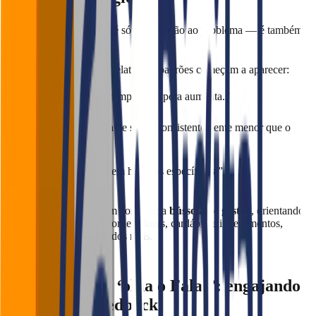
Correr para o Falaê não é só uma reação ao problema — é também
um hábito estratégico.
Na análise semanal dos relatórios, padrões começam a aparecer:
“Às terças-feiras, o tempo de espera aumenta.”
“O prato X tem nota de sabor consistentemente menor que o
prato Y.”
“O atendimento cai em horários específicos.”
Esses insights funcionam como uma
bússola de gestão
, orientando
decisões sobre equipa, fornecedores, cardápio e investimentos,
sempre com base em dados reais.
5. A cultura do ‘olha o Falaê’: engajando
a equipa no feedback