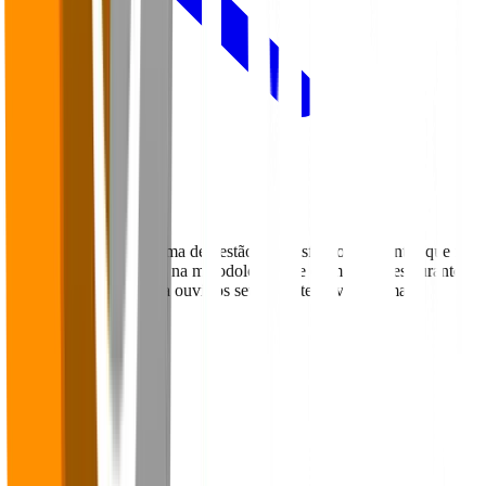
Voltar para o Blog
O Falaê é uma plataforma de gestão da satisfação de clientes que foi
desenvolvida com base na metodologia que os maiores restaurantes
do mundo utilizam para ouvir os seus clientes e vender mais.
Navegação
Home
Sobre
Blog
Cases
Panoramas
Materiais Ricos