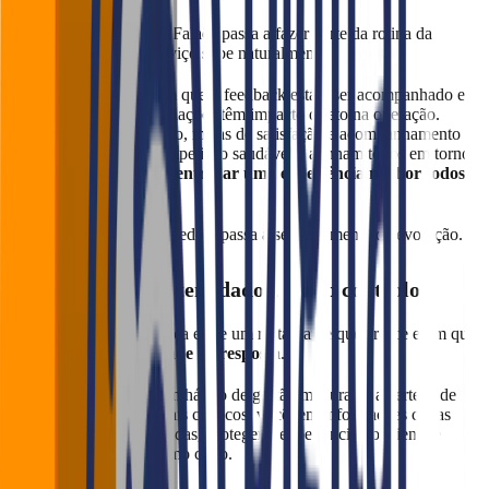
Quando a frase “olha o Falaê” passa a fazer parte da rotina da
equipa, o padrão de serviço sobe naturalmente.
Os colaboradores sabem que o feedback está a ser acompanhado em
tempo real e que as avaliações têm impacto direto na operação.
Rankings de atendimento, metas de satisfação e acompanhamento
contínuo criam uma competição saudável e alinham todos em torno
de um objetivo comum:
entregar uma experiência melhor todos
os dias
.
Feedback deixa de ser medo e passa a ser ferramenta de evolução.
Conclusão: quem tem dados, tem o controlo
No fim do dia, a diferença entre um restaurante que cresce e um que
estagna está na
velocidade de resposta
.
Correr para o Falaê é um hábito de gestão madura. É a certeza de
que, mesmo nos dias mais caóticos, você tem informações claras
para tomar decisões rápidas, proteger a experiência do cliente e
manter o negócio no rumo certo.