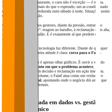
No dia a dia de um restaurante, o caos não é exceção — é rotina.
Um prato que demora mais do que o esperado, um ar-condicionado
que falha, uma equipa reduzida num sábado à noite. Situações assim
testam qualquer operação.
O problema é que muitos gestores, diante da pressão, entram no
modo “apagar incêndio”: reagem ao barulho, à reclamação mais alta,
ao que está visível no salão. E é exatamente aí que perdem o
controlo.
O gestor que domina a tecnologia faz diferente. Diante de qualquer
sinal de fumaça, a primeira atitude é clara:
corra para o Falaê
.
Correr para o Falaê não é apenas olhar gráficos. É ouvir a voz do
cliente
no exato momento em que o problema acontece
,
transformar incerteza em decisão e reclamação em ação imediata.
Em operações de alto volume, o Falaê atua como um verdadeiro
sistema nervoso central
, apontando onde o negócio dói antes que a
ferida se torne grande demais.
1. Gestão baseada em dados vs. gestão
baseada no pânico