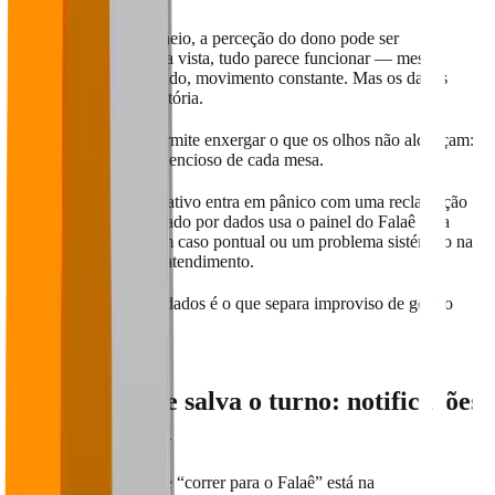
Quando o salão está cheio, a perceção do dono pode ser
enganadora. À primeira vista, tudo parece funcionar — mesas
ocupadas, pedidos saindo, movimento constante. Mas os dados
podem contar outra história.
Correr para o Falaê permite enxergar o que os olhos não alcançam:
o nível de satisfação silencioso de cada mesa.
Enquanto um gestor reativo entra em pânico com uma reclamação
isolada, o gestor orientado por dados usa o painel do Falaê para
entender se aquilo é um caso pontual ou um problema sistémico na
cozinha, no bar ou no atendimento.
Decisão com base em dados é o que separa improviso de gestão
profissional.
2. O alerta que salva o turno: notificações
em tempo real
O grande diferencial de “correr para o Falaê” está na