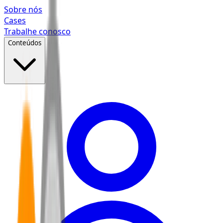
Pular para o conteúdo principal
Sobre nós
Cases
Trabalhe conosco
Conteúdos