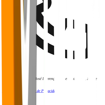
(32) 9 9136-6255
CRITT | UFJF – Rua José Lourenço Kelmer São Pedro, Juiz de
Fora - MG
Termos de Uso
Política de Privacidade
Redes Sociais