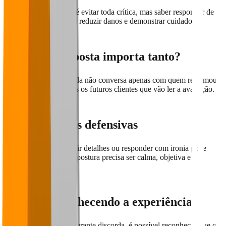
O ponto principal não é evitar toda crítica, mas saber responder de
forma profissional para reduzir danos e demonstrar cuidado.
Por que a resposta importa tanto?
A resposta é pública. Ela não conversa apenas com quem reclamou,
mas também com todos os futuros clientes que vão ler a avaliação.
Evite respostas defensivas
Culpar o cliente, discutir detalhes ou responder com ironia pode
ampliar o problema. A postura precisa ser calma, objetiva e
respeitosa.
Comece reconhecendo a experiência
Mesmo quando o restaurante discorda, é possível reconhecer que o