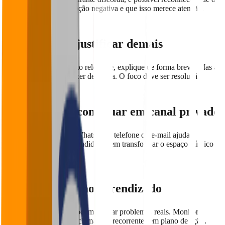
cliente teve uma percepção negativa e que isso merece atenção.
Explique sem justificar demais
Quando houver contexto relevante, explique de forma breve. Mas a
resposta não deve parecer desculpa. O foco deve ser resolução.
Convide para continuar em canal privado
Levar a conversa para WhatsApp, telefone ou e-mail ajuda a
resolver com mais profundidade sem transformar o espaço público
em discussão.
Use críticas como aprendizado
Avaliações negativas podem revelar problemas reais. Monitore
padrões e transforme reclamações recorrentes em plano de ação.