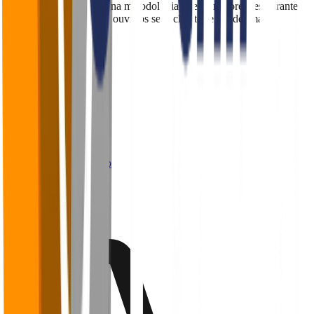
desenvolvida com base na metodologia que os maiores restaurantes
do mundo utilizam para ouvir os seus clientes e vender mais.
Navegação
Home
Sobre
Blog
Cases
Panoramas
Materiais Ricos
Webinários
Trabalhe conosco
Contato